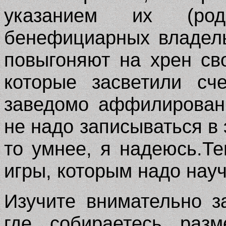
указанием их (род
бенефициарных владель
повыгоняют на хрен св
которые засветили сч
заведомо аффилирован
не надо записываться в
то умнее, я надеюсь.Те
игры, которым надо науч
Изучите внимательно з
где собираетесь разм