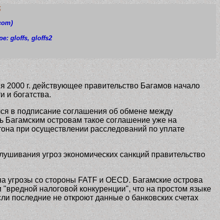
t
com)
pe: gloffs
, gloffs2
ня 2000 г. действующее правительство Багамов начало
и и богатства.
ся в подписание соглашения об обмене между
 Багамским островам такое соглашение уже на
тона при осуществлении расследований по уплате
слушивания угроз экономических санкций правительство
на угрозы со стороны FATF и OECD. Багамские острова
 "вредной налоговой конкуренции", что на простом языке
ли последние не откроют данные о банковских счетах