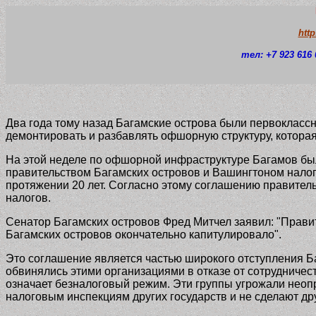
htt
тел: +7 923 616 
Два года тому назад Багамские острова были первоклассн
демонтировать и разбавлять офшорную структуру, котора
На этой неделе по офшорной инфраструктуре Багамов бы
правительством Багамских островов и Вашингтоном нало
протяжении 20 лет. Согласно этому соглашению правител
налогов.
Сенатор Багамских островов Фред Митчел заявил: "Прави
Багамских островов окончательно капитулировало".
Это соглашение является частью широкого отступления Ба
обвинялись этими организациями в отказе от сотрудничест
означает безналоговый режим. Эти группы угрожали неоп
налоговым инспекциям других государств и не сделают дру