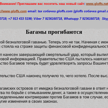
Внимание! Приглашаем вас посетить наш новый сайт
:
www.gloffs.ne
p://www.gloffs.com
email: tax собачка
gloffs.com
(gloffs
собачка
gmail.
0718
; +7 913 433 5198; Viber 7 9236160718, Whatsapp 7 9236160718;
S
ky
Багамы прогибаются
ой безналоговой гаванью. Теперь это не так. Начиная с ию
я стояла на страже защиты финансовой конфиденциальност
л нанесен завершающий смертельный удар, который вылил
говой информацией. Правительство США пыталось навязать
ьство Багамов теперь будет удовлетворять запросы Вашинг
тельство США наконец получило то, чего хотело. После вы
гамских островов от имиджа безналоговой гавани в ответ 
ва по борьбе с отмыванием денег, а также в осуществлении
ределенными контрмерами против Багамов в том случае, ес
гие изменения в своих законах.