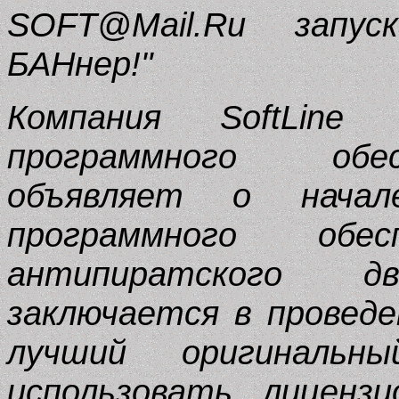
SOFT@Mail.Ru запу
БАНнер!"
Компания SoftLine
программного обе
объявляет о начал
программного обе
антипиратского 
заключается в провед
лучший оригинальн
использовать лиценз