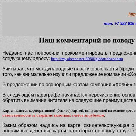
htt
тел: +7 923 616 
Наш комментарий по поводу
Недавно нас попросили прокомментировать предложен
следующему адресу:
http://my.akcecc.net:8080/globtr/obzor.htm
Учитывая, что международные пластиковые карты (кредит
того, как внимательно изучили предложение компании «Х
В предложении по офшорным картам компания «Холби» го
В следующем параграфе начинается перечисление основн
обратить внимание читателя на следующие преимущества,
Карта является корпоративной (бизнес) картой, выпущенной на основе дого
ответственности за открытие валютных счетов за рубежом
;
Каким образом надпись на карте, свидетельствующая о 
анонимные дебетные карты, на которых не присутствует как