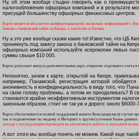
Ну, об этом вообще стыдно говорить как о преимуществ
налогообложения офшорных компаний и в результате можн
присущей большинству офшорных финансовых центров.
Карта является абсолютно конфиденциальной, поскольку информацией о Вас 
Закона о банковской тайне на Кипре, а тем более в Латвии.
Ну а это уже вообще сказки какие-то! Известно, что ЦБ К
проникнуть под завесу закона о банковской тайне на Кипр
офшорных компаний используйте ксерокопии левых паспо
суммы свыше $10 000.
Карта допускает выпуск дополнительных карт, открытие отдельного счета в
Непонятно, зачем к карте, открытой на Кипре, привяз
например, Панамской, регистрация которой обойдетс
анонимность и конфиденциальность в виду того, что Пана
на свою голову проблемы, а потом их преодолевать? В с
становится крайне неэффективным инструментом налогово
законным образом, стоит не так уж и дорого: около $6000-
Карта обеспечивается полной поддержкой нашего Консорциума (в случае пр
так и подключение по модему и Интернет к круглосуточным базам данных 
дохода с последующим переводом на автономную работу и передачей полног
А вот этого мы вообще понять не можем. Какой еще такой