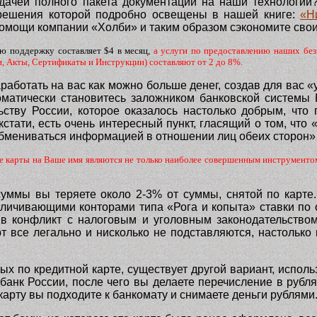
ачей полного пакета документации на наши технологии?
 решения которой подробно освещены в нашей книге:
«Н
 помощи компании «Холби» и таким образом сэкономите свои
ю поддержку составляет $4 в месяц,
а услуги по предоставлению наших без
, Акты, Сертификаты и Инструкции) составляют от 2 до 8%.
работать на вас как можно больше денег, создав для вас
оматически становитесь заложником банковской системы 
ьству России, которое оказалось настолько добрым, что
стати, есть очень интересный пункт, гласящий о том, чт
обмениваться информацией в отношении лиц обеих сторон» (
арты на Ваше имя являются не только наиболее совершенным инструментом 
уммы вы теряете около 2-3% от суммы, снятой по карте. 
личивающими конторами типа «Рога и копыта» ставки по 
 конфликт с налоговым и уголовным законодательством 
ют все легально и нисколько не подставляются, настолько
чных по кредитной карте, существует другой вариант, исп
банк России, после чего вы делаете перечисление в рубл
карту вы подходите к банкомату и снимаете деньги рублями