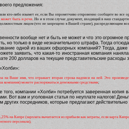
своего предложения:
и кто-либо изымет ее, если Вы опрометчиво откровенно сообщите во все орга
е может быть и речи
. Но и в этом случае документ, входящий в наш стандарт
есь должностным лицом (что не запрещено в Вашей стране), распределяющим в
тственности вообще нет и быть не может и что это огромное 
пить, но только в виде незначительного штрафа. Тогда отсюд
название одной из ваших офшорных компаний? Тогда, даже
 можете заявить, что какая-то иностранная компания наня
мате 200 долларов на текущие представительские расходы э
 «Холби»:
а на Ваше имя, что отражает вторая строка надписи на ней. Это произведен
наша компания) можете распоряжаться денежными средствами
;
ме того, компании «Холби» потребуется заверенная копия в
. Вот вам и уголовная статья по неуплате налогов! Деньги
гам других посредников, которые предлагают действительно
,25% на Кипре (зарплата вычитается из прибыли как затраты, если карта Кипрс
ентного персонала);