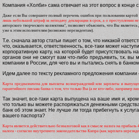
Компания «Холби» сама отвечает на этот вопрос в конце 
Даже если Вы совершите полный перечень ошибок при пользовании картой ил
лишь небольшой штраф за неподачу декларации в срок, а о преступлении н
авторского творческого коллектива", позволяет объяснить, что Вы являет
уже к этим исполнителям (возможно нерезидентам).
Т.е. сначала автор статьи пишет о том, что никакой отве
что, оказывается, ответственность, все-таки может насту
корпоративную карту, на которой будет присутствовать 
органов они не смогут вам что-либо предъявить, т.к. вы
компании в России, для чего вы и пытались снять в банко
Идем далее по тексту рекламного предложения компании
Карта предназначена для выплаты вознаграждений или зарплаты и выпущен
гарантийного письма банка о том, что только Вы (а не кто-либо, например 
Так значит, все-таки карта выпущена на ваше имя и, кро
что только вы можете распоряжаться денежными средствами
банк об этом знает. Не лучше ли тогда прибегнуть к услу
вашего паспорта?
Карта является действительно безналоговой как в смысле налога на прибыль 4
налога - согласно внутреннего законодательства Кипра (как зарплата нерезид