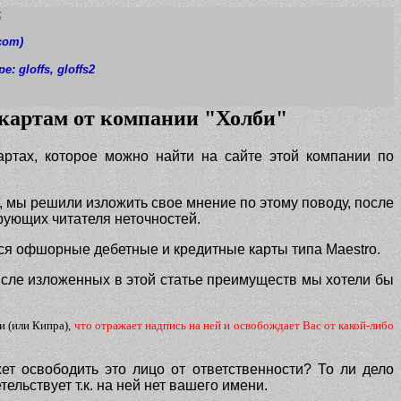
t
com)
pe: gloffs
, gloffs2
картам от компании "Холби"
тах, которое можно найти на сайте этой компании по
 мы решили изложить свое мнение по этому поводу, после
рующих читателя неточностей.
я офшорные дебетные и кредитные карты типа Maestro.
сле изложенных в этой статье преимуществ мы хотели бы
и (или Кипра),
что отражает надпись на ней и освобождает Вас от какой-либо
ет освободить это лицо от ответственности? То ли дело
ельствует т.к. на ней нет вашего имени.