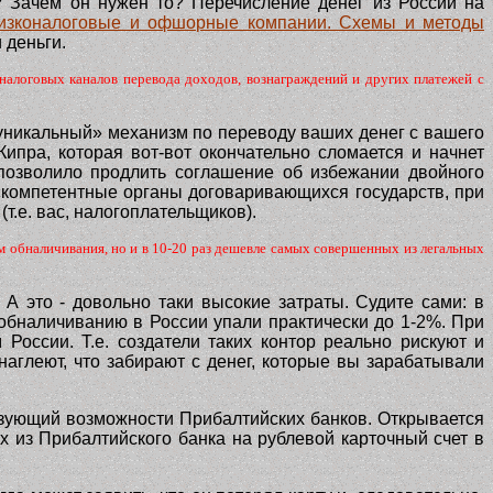
 Зачем он нужен то? Перечисление денег из России на
изконалоговые и офшорные компании. Схемы и методы
 деньги.
налоговых каналов перевода доходов, вознаграждений и других платежей с
 «уникальный» механизм по переводу ваших денег с вашего
Кипра, которая вот-вот окончательно сломается и начнет
 позволило продлить соглашение об избежании двойного
о «компетентные органы договаривающихся государств, при
т.е. вас, налогоплательщиков).
обналичивания, но и в 10-20 раз дешевле самых совершенных из легальных
А это - довольно таки высокие затраты. Судите сами: в
обналичиванию в России упали практически до 1-2%. При
России. Т.е. создатели таких контор реально рискуют и
 наглеют, что забирают с денег, которые вы зарабатывали
ользующий возможности Прибалтийских банков. Открывается
ях из Прибалтийского банка на рублевой карточный счет в
.