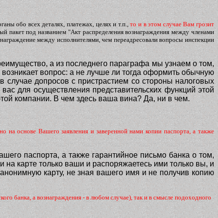
ны обо всех деталях, платежах, целях и т.п.,
то и в этом случае Вам грозит
ный пакет под названием "Акт распределения вознаграждения между членами
ознаграждение между исполнителями, чем переадресовали вопросы инспекции
преимущество, а из последнего параграфа мы узнаем о том,
а возникает вопрос: а не лучше ли тогда оформить обычную
 в случае допросов с пристрастием со стороны налоговых
ла вас для осуществления представительских функций этой
той компании. В чем здесь ваша вина? Да, ни в чем.
о на основе Вашего заявления и заверенной нами копии паспорта, а также
ашего паспорта, а также гарантийное письмо банка о том,
 на карте только ваши и распоряжаетесь ими только вы, и
 анонимную карту, не зная вашего имя и не получив копию
кого банка, а вознаграждения - в любом случае), так и в смысле подоходного