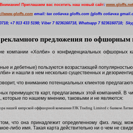
Внимание! Приглашаем вас посетить наш новый сайт
:
www.gloffs.ne
p://www.gloffs.com
email: tax собачка
gloffs.com
(gloffs
собачка
gmail.
0718
; +7 913 433 5198; Viber 7 9236160718, Whatsapp 7 9236160718;
S
ky
 рекламного предложения по офшорным 
ие компании «Холби» о конфиденциальных офшорных кар
ные и дебетные) пользуются возрастающей популярностью,
олби» и нашли в нем несколько существенных и дезориенти
ворит, что вниманию потенциальных клиентов предлагаютс
ых преимуществ карт, предлагаемых этой компанией. В чи
 которые по нашему мнению, таковыми и не являются:
вора нашей кипрской оффшорной компании FJK Trading Limited с банком Латви
том, что она принадлежит определенному физ. лицу, мож
ое-либо имя. Такая карта действительно ни о чем не свидет