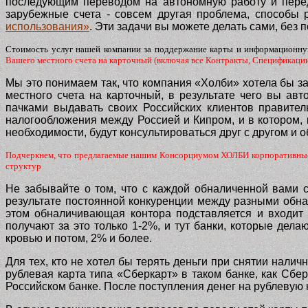
последующим переводом на автономную работу и перед
зарубежные счета - совсем другая проблема, способы
использования»
. Эти задачи вы можете делать сами, без
Стоимость услуг нашей компании за поддержание карты и информационну
Вашего местного счета на карточный (включая все Контракты, Спецификации
Мы это понимаем так, что компания «Холби» хотела бы за
местного счета на карточный, в результате чего вы авт
пачками выдавать своих Российских клиентов правител
налогообложения между Россией и Кипром, и в котором, к
необходимости, будут консультироваться друг с другом и 
Подчеркнем, что предлагаемые нашим Консорциумом ХОЛБИ корпоративные к
структур
Не забывайте о том, что с каждой обналиченной вами с
результате постоянной конкуренции между разными обна
этом обналичивающая контора подставляется и входит в
получают за это только 1-2%, и тут банки, которые дела
кровью и потом, 2% и более.
Для тех, кто не хотел бы терять деньги при снятии нали
рублевая карта типа «Сберкарт» в таком банке, как Сбер
Российском банке. После поступления денег на рублевую 