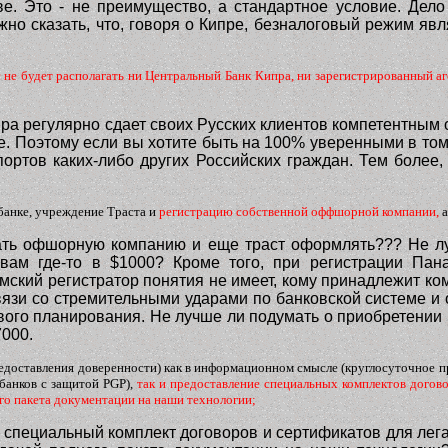
е. Это - не преимущество, а стандартное условие. Дел
о сказать, что, говоря о Кипре, безналоговый режим явл
не будет располагать ни Центральный Банк Кипра, ни зарегистрированный аге
ипра регулярно сдает своих Русских клиентов компетентным
е. Поэтому если вы хотите быть на 100% уверенными в том,
ртов каких-либо других Российских граждан. Тем более,
 банке, учреждение Траста и
регистрацию собственной оффшорной компании,
а
ывать офшорную компанию и еще траст оформлять??? Не л
я вам
где-то в
$1000? Кроме того, при регистрации Пан
мский регистратор понятия не имеет, кому принадлежит ком
вязи со стремительными ударами по банковской системе 
го планирования. Не лучше ли подумать о приобретении 
7000.
едоставления доверенности) как в информационном смысле (круглосуточное п
банков с защитой PGP),
так и предоставление специальных комплектов догово
о пакета документации на наши технологии;
 специальный комплект договоров и сертификатов для лег