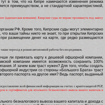
о тут в том, что на Кипре намечаются изменения режима
яется преимуществом, а не стандартной характеристикой,
нт (адвокатская компания). Кипрские суды не вправе проникнуть под завесу
 органам РФ. Кроме того, Кипрские суды могут элементарно
 что ваши тайны никто не знает, то при открытии Кипрских
 при размещении денег на карте, где редко размещаются
 также переход в режим автономной работы без посредников;
учше ли привязать карту к дешевой офшорной компании,
амской компании имеется возможность сохранить 100%
пания. И зачем вам траст нужен? Для того, чтобы создать
и офшорной индустрии со стороны «Большого Брата» траст
второго паспорта на другое имя? Ведь паспорт, выданный
редоставление всей финансовой информации на счетах с криптозащитой PGP,
ров и сертификатов для легального безналогового вывоза вашего капитала и
ального безналогового вывоза вашего капитала и дохода с