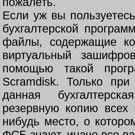
пожалеть.
Если уж вы пользуетес
бухгалтерской програм
файлы, содержащие ко
виртуальный зашифров
помощью такой прог
Scramdisk. Только при
данная бухгалтерск
резервную копию всех
нибудь место, о которо
ФСБ знают, иначе все в