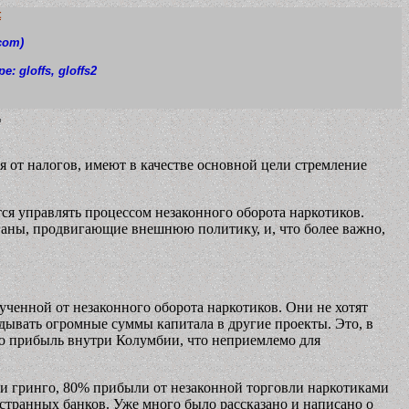
t
com)
pe: gloffs
, gloffs2
г
от налогов, имеют в качестве основной цели стремление
тся управлять процессом незаконного оборота наркотиков.
ганы, продвигающие внешнюю политику, и, что более важно,
ченной от незаконного оборота наркотиков. Они не хотят
адывать огромные суммы капитала в другие проекты. Это, в
ю прибыль внутри Колумбии, что неприемлемо для
а и гринго, 80% прибыли от незаконной торговли наркотиками
странных банков. Уже много было рассказано и написано о