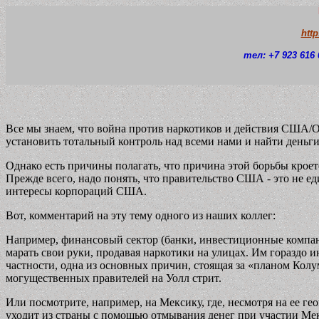
htt
тел: +7 923 616 
Все мы знаем, что война против наркотиков и действия США/
установить тотальный контроль над всеми нами и найти деньги
Однако есть причины полагать, что причина этой борьбы кроет
Прежде всего, надо понять, что правительство США - это не 
интересы корпораций США.
Вот, комментарий на эту тему одного из наших коллег:
Например, финансовый сектор (банки, инвестиционные компани
марать свои руки, продавая наркотики на улицах. Им гораздо и
частности, одна из основных причин, стоящая за «планом Ко
могущественных правителей на Уолл стрит.
Или посмотрите, например, на Мексику, где, несмотря на ее г
уходит из страны с помощью отмывания денег при участии Мек