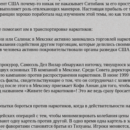
ент США почему-то никак не наказывает Ситибанк за его просту
о выполняет роль отвлекающих маневров. Настоящая прибыль от
анции хорошо поработала над изучением этой темы, но как толь
е помогают им в транспортировке наркотиков:
вии или Салинас в Мексике активно занимались торговлей нарко
казания содействия другим торговцам, которые делились своим
в человека активно покровительствовали органы разведки США
окурор, Самюэль Дел Вилар обнаружил ниточку, тянущуюся за 
з двух основных ТВ компаний в Мексике. Среди Совета директ
ю кампанию против распространения наркотиков. В июне 1999 
сь факты, свидетельствующие о том, что он сотрудничал с хозяе
лед после этого в Мексику приезжает Кофи Аннан для того, что
азванием «Живите без наркотиков»! Это же ведь сразу бросается
пытки бороться против наркотиков, когда в действительности 
ских операций с тем, чтобы минимизировать колебания цены и 
ют одну картель против другой. В одно время одна картель в з
зднее фаворитами становятся братья из Тихуаны. Игроки меняютс