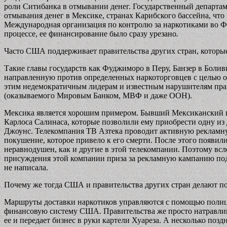
роли Ситибанка в отмывании денег. Государственный департам
отмывания денег в Мексике, странах Карибского бассейна, чт
Международная организация по контролю за наркотиками во Фр
процессе, ее финансирование было сразу урезано
.
Часто США поддерживает правительства других стран, которы
Такие главы государств как Фуджиморо в Перу, Банзер в Боли
направленную против определенных наркоторговцев с целью о
этим недемократичным лидерам и известным нарушителям пра
(оказываемого Мировым Банком, МВФ и даже ООН).
Мексика является хорошим примером. Бывший Мексиканский пр
Карлоса Салинаса, которые позволили ему приобрести одну и
Джоунс. Телекомпания ТВ Азтека проводит активную рекламну
покушение, которое привело к его смерти. После этого появили
неравнодушен, как и другие в этой телекомпании. Поэтому вс
присуждения этой компании приза за рекламную кампанию под н
не написала.
Почему же тогда США и правительства других стран делают по
Маршруты доставки наркотиков управляются с помощью полицей
финансовую систему США. Правительства же просто натравлива
ее и передает бизнес в руки картели Хуареза. А несколько по