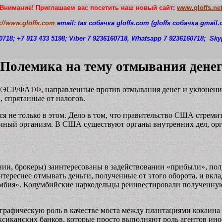
Внимание! Приглашаем вас посетить наш новый сайт
:
www.gloffs.ne
p://www.gloffs.com
email: tax собачка
gloffs.com
(gloffs
собачка
gmail.
0718
; +7 913 433 5198; Viber 7 9236160718, Whatsapp 7 9236160718;
S
ky
Полемика на тему отмывания дене
ОЭСР/ФАТФ, направленные против отмывания денег и уклонения 
, спрятанные от налогов.
ся не только в этом. Дело в том, что правительство США стреми
единый организм. В США существуют органы внутренних дел, ор
и, брокеры) заинтересованы в задействовании «прибыли», полу
нтереснее отмывать деньги, полученные от этого оборота, и вкл
лумбия». Колумбийские наркодельцы реинвестировали полученну
еографическую роль в качестве моста между плантациями кокаин
сиканских банков, которые просто выполняют роль агентов ино