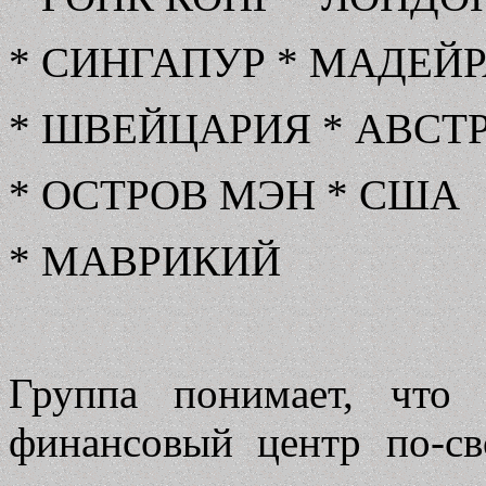
* СИНГАПУР * МАДЕЙ
* ШВЕЙЦАРИЯ * АВСТ
* ОСТРОВ МЭН * США
* МАВРИКИЙ
Группа понимает, что
финансовый центр по-с