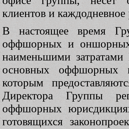
офисе группы, несет о
клиентов и каждодневное
В настоящее время Гр
оффшорных и оншорных 
наименьшими затратами 
основных оффшорных ю
которым предоставляют
Директора Группы ре
оффшорных юрисдикция
готовящихся законопрое