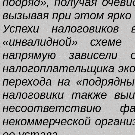
подряд», получая очев
вызывая при этом ярко
Успехи налоговиков 
«инвалидной» схеме
напрямую зависели
налогоплательщика эко
перехода на «подрядн
налоговики также выи
несоответствию фа
некоммерческой органи
ее устава.