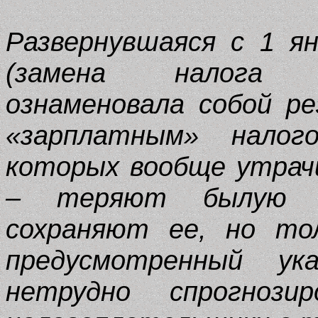
Развернувшаяся с 1 я
(замена налога 
ознаменовала собой р
«зарплатным» налог
которых вообще утрач
– теряют былую э
сохраняют ее, но тол
предусмотренный ук
нетрудно спрогнози