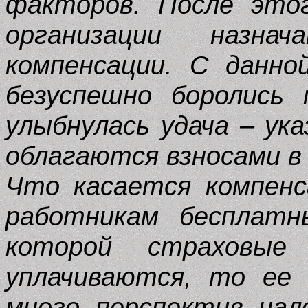
факторов. После это
организации назна
компенсации. С данно
безуспешно боролись
улыбнулась удача – ук
облагаются взносами в
Что касается компенс
работникам бесплатн
которой страховые
уплачиваются, то ее
много перспектив нал