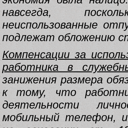
навсегда, поско
неиспользованные отп
подлежат обложению с
Компенсации за испол
работника в служебн
занижения размера об
к тому, что работни
деятельности личн
мобильный телефон, и