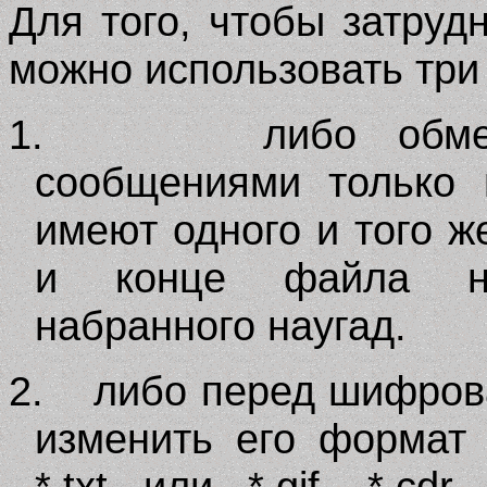
Для того, чтобы затруд
можно использовать три
1.
либо обме
сообщениями только 
имеют одного и того ж
и конце файла нес
набранного наугад.
2.
либо перед шифров
изменить его формат
*.txt или *.gif, *.cdr,