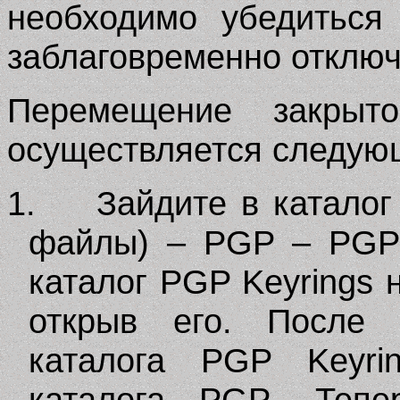
необходимо убедиться
заблаговременно отключ
Перемещение закры
осуществляется следую
1.
Зайдите в катало
файлы) –
PGP
–
PGP
каталог
PGP
Keyrings
н
открыв его. После 
каталога
PGP
Keyri
каталога
PGP
. Тепе