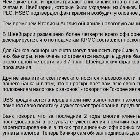
Немецкие власти просматривают списки клиентов в поиск
счетам в Швейцарии, которые были украдены из банков.
PLC. HSBC
подтвердил факт кражи и возбудил уголовное 
Тем временем Италия и Англия объявили налоговую амни
В Швейцарии размещено более четверти всего офшорног
декларируется, что по подсчетам
KPMG
составляет неско
Для банков офшорные счета могут приносить прибыли в 2
них банкиры, и не очень то стремятся находить другие б
около одной четверти из 3.7 трлн. Швейцарских франко
проживания.
Другие аналитики скептически относятся к возможности п
вашего банка и в том, что он раскрывает вам всю свою 
положениям налоговых законов" - говорит он "скорее явл
UBS
продвигается вперед в политике выполнения налогов
поменял свою политику и ужесточает требования, предъя
Банк говорит, что за последние 2 года многие клиен
последовавшей в результате ужесточения политики бан
зарегистрированные в таких традиционных офшорных г
уплаты налогов. Теперь банкир сам обязан подписать дек