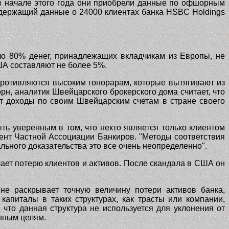
к в начале этого года они приобрели данные по офшорным
одержащий данные о 24000 клиентах банка
HSBC Holdings
ло 80% денег, принадлежащих вкладчикам из Европы, не
ША составляют не более 5%.
опротивляются высоким гонорарам, которые вытягивают из
рн, аналитик Швейцарского брокерского дома считает, что
ют доходы по своим Швейцарским счетам в стране своего
ыть уверенным в том, что некто является только клиентом
ент Частной Ассоциации Банкиров. "Методы соответствия
льного доказательства это все очень неопределенно".
чает потерю клиентов и активов. После скандала в США он
не раскрывает точную величину потери активов банка,
капиталы в таких структурах, как трасты или компании,
, что данная структура не используется для уклонения от
онным целям.