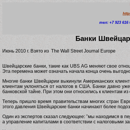
htt
тел: +7 923 616 
Банки Швейцар
Июнь 2010 г. Взято из The Wall Street Journal Europe
Швейцарские банки, такие как
UBS AG
меняют свое отнош
Эта перемена может означать начала конца очень выгодн
Многие банки Швейцарии выкинули Американских клиентов
клиентам уклоняться от налогов в США. Банки давно уж
банковской тайне. При этом они относились к клиентам из
Теперь пришло время правительствам многих стран Европ
этого давления Швейцарские банки начинают более подозр
Один из экспертов сказал следующее: "мы находимся в пе
а управление капиталами в соответствии с налоговыми за