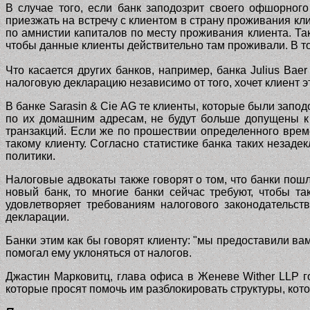
В случае того, если банк заподозрит своего офшорного
приезжать на встречу с клиентом в страну проживания кли
по амнистии капиталов по месту проживания клиента. Та
чтобы данные клиенты действительно там проживали. В то
Что касается других банков, например, банка
Julius Baer
налоговую декларацию независимо от того, хочет клиент э
В банке
Sarasin & Cie AG
те клиенты, которые были заподо
по их домашним адресам, не будут больше допущены к 
транзакций. Если же по прошествии определенного време
такому клиенту. Согласно статистике банка таких незад
политики.
Налоговые адвокаты также говорят о том, что банки пошл
новый банк, то многие банки сейчас требуют, чтобы так
удовлетворяет требованиям налогового законодательст
декларации.
Банки этим как бы говорят клиенту: "мы предоставили вам
помогал ему уклоняться от налогов.
Джастин Марковитц, глава офиса в Женеве
Wither LLP
г
которые просят помочь им разблокировать структуры, кот