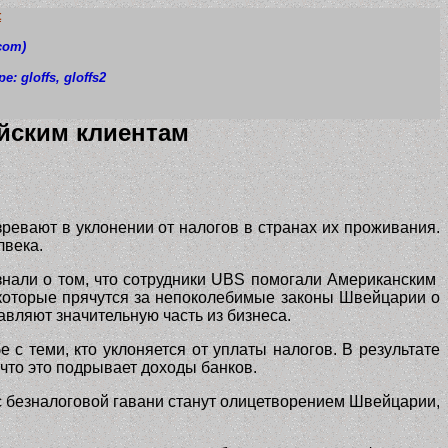
t
com)
pe: gloffs
, gloffs2
йским клиентам
ревают в уклонении от налогов в странах их проживания.
лвека.
нали о том, что сотрудники
UBS
помогали Американским
 которые прячутся за непоколебимые законы Швейцарии о
авляют значительную часть из бизнеса.
с теми, кто уклоняется от уплаты налогов. В результате
что это подрывает доходы банков.
ус безналоговой гавани станут олицетворением Швейцарии,