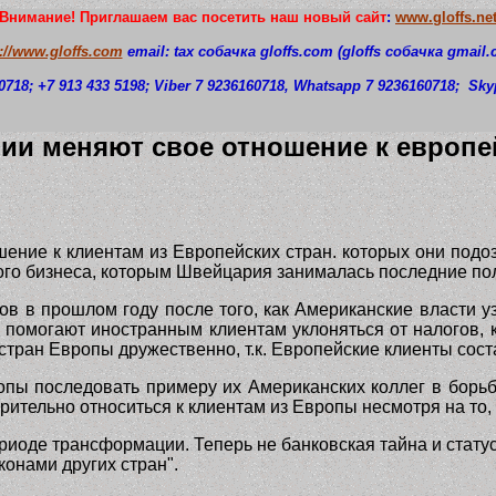
Внимание! Приглашаем вас посетить наш новый сайт
:
www.gloffs.ne
p://www.gloffs.com
email: tax собачка
gloffs.com
(gloffs
собачка
gmail.
0718
; +7 913 433 5198; Viber 7 9236160718, Whatsapp 7 9236160718;
S
ky
ии меняют свое отношение к европе
ение к клиентам из Европейских стран. которых они подоз
ого бизнеса, которым Швейцария занималась последние по
 в прошлом году после того, как Американские власти уз
е помогают иностранным клиентам уклоняться от налогов,
 стран Европы дружественно, т.к. Европейские клиенты сост
ы последовать примеру их Американских коллег в борьбе 
ительно относиться к клиентам из Европы несмотря на то, 
риоде трансформации. Теперь не банковская тайна и стат
конами других стран".