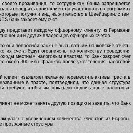
у своего проживания, то сотрудникам банка запрещается
язаны поощрять своих клиентов участвовать в программах
которые получили вид на жительство в Швейцарии, с тем,
UBS
банк закроет ему счет.
году представит каждому офшорному клиенту из Германии
 отношении и других владельцев офшорных счетов.
что они попросили банк не высылать им банковские отчеты
е их счета будут ограничены по количеству проведения
доходы местным налоговым властям, то банк закроет счет
рял около 300 млн. франков после ужесточения налоговой
ый клиент изъявляет желание переместить активы траста в
 названные в трасте, подтвердили, что данная структура
нки требуют, чтобы им показали подписанные налоговые
лиент не может занять другую позицию и заявить, что банк
лкнулась с увеличением количества клиентов из Европы,
е прозрачные структуры.