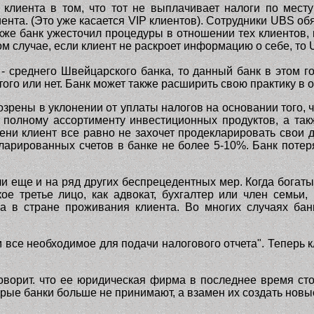
 клиента в том, что тот не выплачивает налоги по мест
ента. (Это уже касается
VIP
клиентов). Сотрудники
UBS
об
кже банк ужесточил процедуры в отношении тех клиентов, 
м случае, если клиент не раскроет информацию о себе, то
- среднего Швейцарского банка, то данный банк в этом 
того или нет. Банк может также расширить свою практику в
зрены в уклонении от уплаты налогов на основании того, 
полному ассортименту инвестиционных продуктов, а такж
ни клиент все равно не захочет продекларировать свои 
екларированных счетов в банке не более 5-10%. Банк поте
и еще и на ряд других беспрецедентных мер. Когда богат
ое третье лицо, как адвокат, бухгалтер или член семьи,
ва в стране проживания клиента. Во многих случаях ба
 все необходимое для подачи налогового отчета". Теперь к
оворит. что ее юридическая фирма в последнее время сто
орые банки больше не принимают, а взамен их создать новы