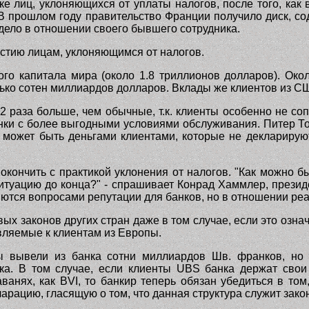
е лиц, уклоняющихся от уплаты налогов, после того, ка
 В прошлом году правительство Франции получило диск, с
дело в отношении своего бывшего сотрудника.
стию лицам, уклоняющимся от налогов.
о капитала мира (около 1.8 триллионов долларов). Око
лько сотен миллиардов долларов. Вклады же клиентов из С
 раза больше, чем обычные, т.к. клиенты особенно не с
анки с более выгодными условиями обслуживания. Питер То
в может быть деньгами клиентами, которые не деклариру
окончить с практикой уклонения от налогов. "Как можно б
ситуацию до конца
?
" - спрашивает Конрад Хаммлер, презид
яются вопросами репутации для банков, но в отношении реа
ых законов других стран даже в том случае, если это озна
вляемые к клиентам из Европы.
ты вывели из банка сотни миллиардов Шв. франков, но 
ка. В том случае, если клиенты
UBS
банка держат свои 
аванях, как
BVI
, то банкир теперь
обязан убедиться в том
ларацию, гласящую о том, что данная структура служит зак