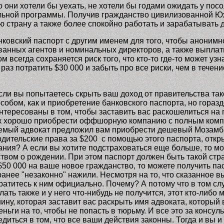
 они хотели бы уехать, не хотели бы годами ожидать у пос
льной программы. Получив гражданство цивилизованной Юж
 страну а также более спокойно работать и зарабатывать д
нковский паспорт с другим именем для того, чтобы анонимн
анных агентов и номинальных директоров, а также выплат
 всегда сохраняется риск того, что кто-то где-то может уз
аз потратить $30 000 и забыть про все риски, чем в течени
сли вы попытаетесь скрыть ваш доход от правительства так
бом, как и приобретение банковского паспорта, но гораздо
нтересованы в том, чтобы заставить вас раскошелиться н
 как хорошо приобрести оффшорную компанию с полным ком
аемый адвокат предложил вам приобрести дешевый Мозамби
тельские права за $200 с помощью этого паспорта, открыт
ния? А если вы хотите подстраховаться еще больше, то мо
твом о рождении. При этом паспорт должен быть такой стра
$50 000 на ваше новое гражданство, то можете получить па
то ранее "незаконно" нажили. Несмотря на то, что сказанно
атитесь к ним официально. Почему? А потому что в том случ
елать также и у него что-нибудь не получится, этот кто-либо
у, которая заставит вас раскрыть имя адвоката, который в
ьги на то, чтобы не попасть в тюрьму. И все это за консул
диться в том, что все ваши действия законны. Тогда и вы и