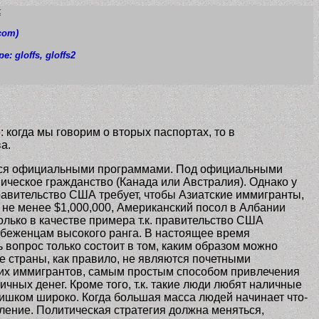
t
com)
pe: gloffs
, gloffs2
когда мы говорим о вторых паспортах, то в
а.
яются официальными программами. Под официальными
ическое гражданство (Канада или Австралия). Однако у
равительство США требует, чтобы Азиатские иммигранты,
 не менее $1,000,000, Американский посол в Албании
ько в качестве примера т.к. правительство США
 беженцам высокого ранга. В настоящее время
вопрос только состоит в том, каким образом можно
ие страны, как правило, не являются почетными
ских иммигрантов, самым простым способом привлечения
ных денег. Кроме того, т.к. такие люди любят наличные
ишком широко. Когда большая масса людей начинает что-
авление. Политическая стратегия должна меняться,