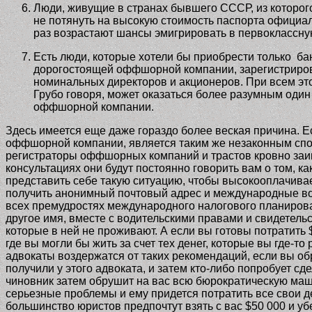
Люди, живущие в странах бывшего СССР, из которого
не потянуть на высокую стоимость паспорта официа
раз возрастают шансы эмигрировать в первоклассную
Есть люди, которые хотели бы приобрести только ба
дорогостоящей оффшорной компании, зарегистриров
номинальных директоров и акционеров. При всем этом
Грубо говоря, может оказаться более разумным один р
оффшорной компании.
Здесь имеется еще даже гораздо более веская причина. Е
оффшорной компании, является таким же незаконным спосо
регистраторы оффшорных компаний и трастов кровно заи
консультациях они будут постоянно говорить вам о том,
представить себе такую ситуацию, чтобы высокооплачив
получить анонимный почтовый адрес и международные води
всех премудростях международного налогового планирова
другое имя, вместе с водительскими правами и свидетельс
которые в ней не проживают. А если вы готовы потратить 
где вы могли бы жить за счет тех денег, которые вы где-
адвокаты воздержатся от таких рекомендаций, если вы обр
получили у этого адвоката, и затем кто-либо попробует сд
чиновник затем обрушит на вас всю бюрократическую машин
серьезные проблемы и ему придется потратить все свои ден
большинство юристов предпочтут взять с вас $50 000 и убе