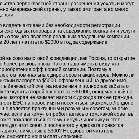
ольства первоклассной страны разрешения уехать и могут
но Американской страны, у такого эмигранта во много
еньги.
о владеть активами без необходимости регистрации
ы ежегодных гонораров на содержание компании и услуги
нать о том, кто является реальным владельцем компании.
е 20 лет платить по $2000 в год за содержание
ой высоко налоговой юрисдикции, как Россия, то открытие
 более рискованным. Также надо иметь в виду, что
а приобретение оффшорной компании. Поэтому в
плектом номинальных директоров и акционеров. Можно ли
кский паспорт за $5000, оформленный на другое имя,
ь банковский счет на новое имя и полностью забыть о
жете купить второй паспорт за $30 000, оформленный на
ны, которая не взимает налоги с доходов тех ее граждан,
спорт ЕЭС на новое имя и поселиться, скажем, в Лондоне,
е выше является практичным и разумным советом, многие
ае, если вы кому-то проболтаетесь о том, какой совет вы
 может пожаловаться какому-нибудь чиновнику и этот
ам дал этот совет и после этого у адвоката появятся
ьтацию стоимостью в $300? Нет, дорогой читатель,
 он сможет по ночам спать спокойно.