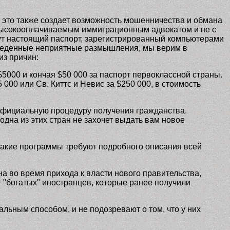
 это также создает возможность мошенничества и обмана
с высокооплачиваемым иммиграционным адвокатом и не с
дут настоящий паспорт, зарегистрированный компьютерами
иведенные неприятные размышления, мы верим в
из причин:
000 и кончая $50 000 за паспорт первоклассной страны.
00 или Св. Киттс и Невис за $250 000, в стоимость
официальную процедуру получения гражданства.
дна из этих стран не захочет выдать вам новое
е такие программы требуют подробного описания всей
а во время прихода к власти нового правительства,
т "богатых" иностранцев, которые ранее получили
льным способом, и не подозревают о том, что у них