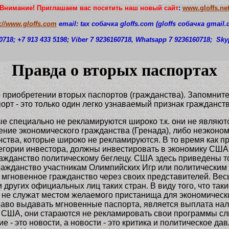
Внимание! Приглашаем вас посетить наш новый сайт
:
www.gloffs.ne
p://www.gloffs.com
email: tax собачка
gloffs.com
(gloffs
собачка
gmail.
0718
; +7 913 433 5198; Viber 7 9236160718, Whatsapp 7 9236160718;
S
ky
Правда о вторых паспортах
риобретении вторых паспортов (гражданства). Запомните: 
орт - это только один легко узнаваемый признак гражданств
ые специально не рекламируются широко т.к. они не явл
ние экономического гражданства (Гренада), либо неэконом
ства, которые широко не рекламируются. В то время как п
тегории инвестора, должны инвестировать в экономику США
жданство политическому беглецу. США здесь приведены тол
ражданство участникам Олимпийских Игр или политическим
гновенное гражданство через своих представителей. Весь 
других официальных лиц таких стран. В виду того, что так
они не служат местом желаемого пристанища для экономиче
аво выдавать мгновенные паспорта, является выплата налич
е США, они стараются не рекламировать свои программы сл
ие - это новости, а новости - это критика и политическое д