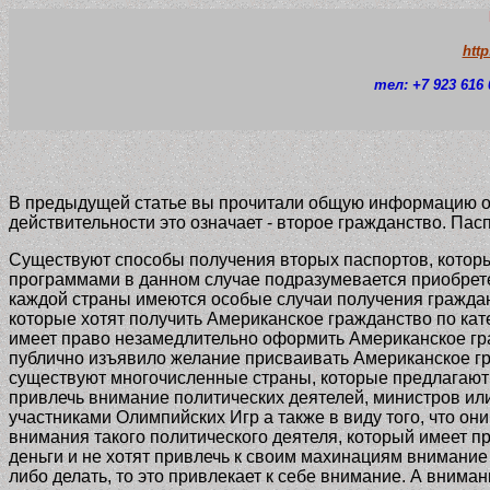
htt
тел: +7 923 616 
В предыдущей статье вы прочитали общую информацию о п
действительности это означает - второе гражданство. Пасп
Существуют способы получения вторых паспортов, котор
программами в данном случае подразумевается приобрете
каждой страны имеются особые случаи получения граждан
которые хотят получить Американское гражданство по ка
имеет право незамедлительно оформить Американское гра
публично изъявило желание присваивать Американское г
существуют многочисленные страны, которые предлагают м
привлечь внимание политических деятелей, министров или 
участниками Олимпийских Игр а также в виду того, что 
внимания такого политического деятеля, который имеет пр
деньги и не хотят привлечь к своим махинациям внимани
либо делать, то это привлекает к себе внимание. А вниман