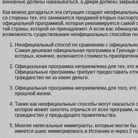
виновные должны наказываться, а двери должны закрыват
Как можно догадаться эта ситуация создает неофициальн
со стороны тех, кто занимается продажей вторых паспорт
официальной программой, которая рекламируется самой с
той страны, которой он принадлежит. А если вас обману
возможность существования неофициальных способов полу
Неофициальный способ по сравнению с официальной 
Самая дешевая официальная программа в Гренаде сто
которых, конечно, включается стоимость приобретени
Официальная программа неприемлема для тех, кто и
Официальные программы требуют предоставить отпеча
гражданство ни за какие деньги.
Официальная программа неприемлема для того, кто п
прошлой жизни.
Также как неофициальные способы могут оказаться о
которое может захотеть отречься от всех программ,
гражданство у предыдущего правительства.
Многие нелегальные иммигранты, которые могли бы с
имеется шанс иммигрировать в Испанию и через 2 г