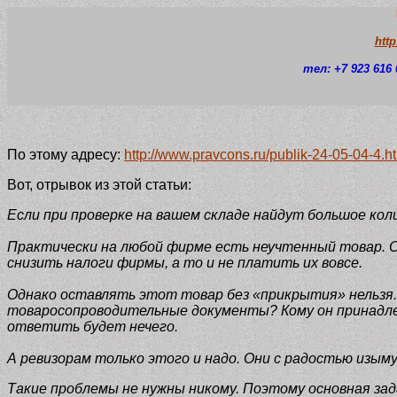
htt
тел: +7 923 616 
По этому адресу:
http://www.pravcons.ru/publik-24-05-04-4.h
Вот, отрывок из этой статьи:
Если при проверке на вашем складе найдут большое кол
Практически на любой фирме есть неучтенный товар. Он
снизить налоги фирмы, а то и не платить их вовсе.
Однако оставлять этот товар без «прикрытия» нельзя. 
товаросопроводительные документы? Кому он принадле
ответить будет нечего.
А ревизорам только этого и надо. Они с радостью изыму
Такие проблемы не нужны никому. Поэтому основная зада