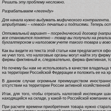
Решить эту проблему несложно.
Разрабатываем «легенду»
Для начала нужно выдумать мифического контрагента.
атрибутами – «левой» печатью и подписями. Теперь ос
Оптимальный вариант – посреднический договор (наприм
все становится понятно – товар вы получили на реализ
бухгалтерском и налоговом учете такого товара и вовс
Как вы видите из текста этой статьи нам предлагается оф
не учел того, что налоговые органы могут найти эту фирм
фирмы фиктивный и, следовательно, фирма фиктивная, то
Но почему бы нам не использовать в качестве владельца
на территории Российской Федерации и положить ее на хр
В данном случае огромным преимуществом иностранной 
отсутствии на территории России активной хозяйственной
Итак, для того, чтобы отрезать налоговой инспекции ша
находящийся на складе, у какой-то Российской компании к
При расчете времени приобретения товара нужно старатьс