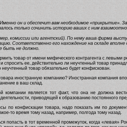
 Именно он и обеспечит вам необходимое «прикрытие». 
талось только сочинить историю ваших с ним взаимоотн
ер, комиссии или агентский). По нему ваша фирма высту
ацию. Соответственно его нахождение на складе вполне 
е быть не должно.
ормить товар от имени мифического контрагента с левыми ре
у и спросить ее, действительно ли неучтенный товар прина
 неучтенный товар обязательно будет конфискован.
 товара иностранную компанию? Иностранная компания впо
анение в ваш склад.
компании является тот факт, что она не должна вести
 деятельности, приводящей к образованию постоянного пре
нсы по конфискации товара, надо показать им по докумен
акое-то время тому назад, например, полгода тому назад.
я попасть в тот временной промежуток, когда «левая» Рос