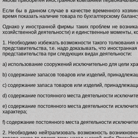
якобы приобретен иностранной компанией первоначально) п
Если бы в данном случае в качестве временного хозяин
время показать наличие товара по бухгалтерскому балансу
Однако у иностранной фирмы таких проблем не возникает
хозяйственной деятельности) и единственные моменты, ко
1. Необходимо избежать возможности такого толкования
представительства, т.е. надо доказывать, что иностранна
представительства при следующих видах деятельности:
а) использование сооружений исключительно для цели хр
b) содержание запасов товаров или изделий, принадлежа
с) содержание запаса товаров или изделий, принадлежащ
d) содержание постоянного места деятельности исключите
е) содержание постоянного места деятельности исключит
характера;
f) содержание постоянного места деятельности исключите
2. Необходимо нейтрализовать возможность возникновен