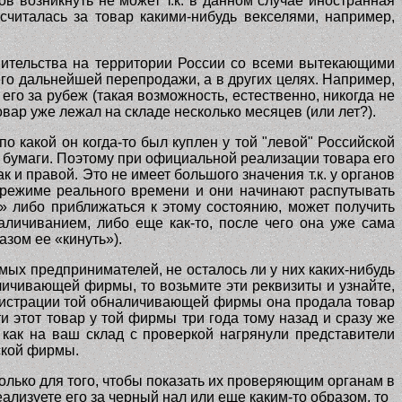
в возникнуть не может т.к. в данном случае иностранная
считалась за товар какими-нибудь векселями, например,
вительства на территории России со всеми вытекающими
его дальнейшей перепродажи, а в других целях. Например,
его за рубеж (такая возможность, естественно, никогда не
вар уже лежал на складе несколько месяцев (или лет?).
по какой он когда-то был куплен у той "левой" Российской
е бумаги. Поэтому при официальной реализации товара его
к и правой. Это не имеет большого значения т.к. у органов
 режиме реального времени и они начинают распутывать
й» либо приближаться к этому состоянию, может получить
личиванием, либо еще как-то, после чего она уже сама
азом ее «кинуть»).
мых предпринимателей, не осталось ли у них каких-нибудь
личивающей фирмы, то возьмите эти реквизиты и узнайте,
регистрации той обналичивающей фирмы она продала товар
 этот товар у той фирмы три года тому назад и сразу же
 как на ваш склад с проверкой нагрянули представители
ской фирмы.
лько для того, чтобы показать их проверяющим органам в
ализуете его за черный нал или еще каким-то образом, то