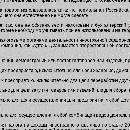
ока еще была «правой», т.е. задолго до того, как она нач
а товара использовалась какая-то нормальная Российск
, чего она естественно не могла сделать.
 (т.к. она не обязана вести налоговый и бухгалтерский
торые необходимо учитывать при ее использовании на терр
 налоговыми органами деятельности иностранной офшорной
я компания, как будто бы, занимается второстепенной деят
анения, демонстрации или поставки товаров или изделий, 
щих предприятию, исключительно для цели хранения, демон
их предприятию, исключительно для цели переработки друг
льно для цели закупки товаров или изделий или для сбора
ельно для цели осуществления для предприятия любой друг
льно для осуществления любой комбинации видов деятельнос
ия налога на доходы иностранного юр. лица по ставке 