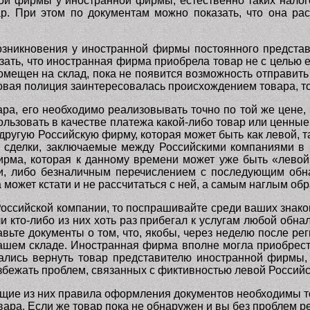
кой фирмы у иностранной фирмы, естественно таких налого
р. При этом по документам можно показать, что она рас
озникновения у иностранной фирмы постоянного предста
ать, что иностранная фирма приобрела товар не с целью 
омещен на склад, пока не появится возможность отправить 
говая полиция заинтересовалась происхождением товара, то
ара, его необходимо реализовывать точно по той же цене, 
пользовать в качестве платежа какой-либо товар или ценны
 другую Российскую фирму, которая может быть как левой, та
е сделки, заключаемые между Российскими компаниями в
фирма, которая к данному времени может уже быть «лево
и, либо безналичным перечислением с последующим обна
 может кстати и не рассчитаться с ней, а самым наглым обр
 Российской компании, то поспрашивайте среди ваших знако
кто-либо из них хоть раз прибегал к услугам любой обна
тавьте документы о том, что, якобы, через неделю после 
ашем складе. Иностранная фирма вполне могла приобрести
ались вернуть товар представителю иностранной фирмы,
избежать проблем, связанных с фиктивностью левой Россий
ие из них правила оформления документов необходимы то
ара. Если же товар пока не обнаружен и вы без проблем ре