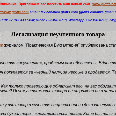
Внимание! Приглашаем вас посетить наш новый сайт
:
www.gloffs.ne
p://www.gloffs.com
email: tax собачка
gloffs.com
(gloffs
собачка
gmail.
0718
; +7 913 433 5198; Viber 7 9236160718, Whatsapp 7 9236160718;
S
ky
Легализация неучтенного товара
tm
журналом "Практическая Бухгалтерия" опубликована ста
ичество «неучтенки», проблемы вам обеспечены. Единств
 покупается за «черный нал», за него же и продается. 
Как только проверяющие обнаружат его, на вас обрушитс
жит? Почему стоимость товара не отражена ни в налого
т у вас товар в качестве вещественного доказательства 
ча бухгалтера – «легализовать» товар. Хотя бы только 