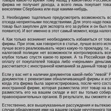
товара какое-то время тому назад у какой-либо Российс
фирма не получает дохода, а всего лишь покупает това
векселями Сбербанка или еще какими-нибудь.
3. Необходимо тщательно предусмотреть возможность в
отсюда неприятными последствиями. Для этого надо показ
товар был закуплен для экспорта его за рубеж и он был п
появится). И вот именно в этот самый момент, когда нало
4. Как только возникнет необходимость избавиться от тов
фирмы. При этом, как говорится в статье, лучше всего ис
лучше всего реализовывать через какую-то прокладку, т.е.
налоговой полиции нет возможности контролировать вс
клубок только спустя какое-то время. А та Российская 
оплату от покупателей товара либо «черными» деньгам
рассчитается с иностранной компанией за данный товар (а
Если у вас нет в наличии документов какой-либо "левой"
документов с реквизитами обналичивающей фирмы и если 
когда эта фирма была зарегистрирована, после чего сос
иностранной фирме, которая разместила этот товар на в
разместить его на вашем складе и вот вы только собир
правоохранительных органов. В результате, вы сможете 
Естественно, все вышеуказанные рассуждения и вытекающ
случае обнаружения ими на вашем складе неучтенного тов