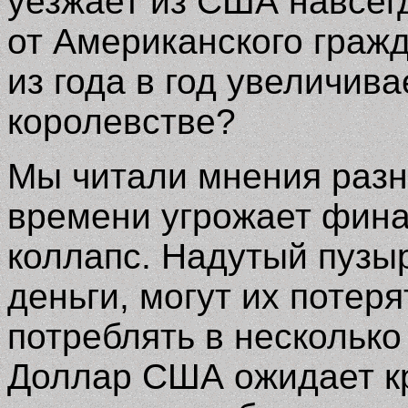
уезжает из США навсегд
от Американского граж
из года в год увеличива
королевстве
?
Мы читали мнения разн
времени угрожает фина
коллапс. Надутый пузырь
деньги, могут их потеря
потреблять в несколько
Доллар США ожидает кра