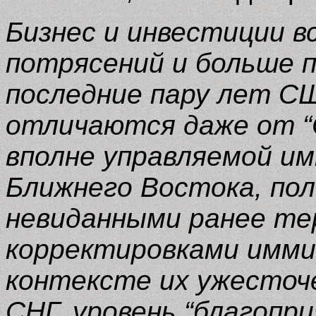
Бизнес и инвестиции в
потрясений и больше п
последние пару лет СШ
отличаются даже от “
вполне управляемой им
Ближнего Востока, по
невиданными ранее те
корректировками иммиг
контексте их ужесточе
СНГ, уровень “благопр