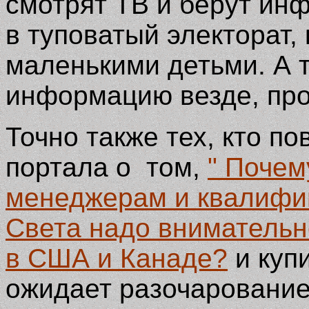
смотрят ТВ и берут ин
в туповатый электорат,
маленькими детьми. А т
информацию везде, про
Точно также тех, кто п
портала о том,
" Почем
менеджерам и квалифи
Света надо внимательн
в США и Канаде?
и куп
ожидает разочарование